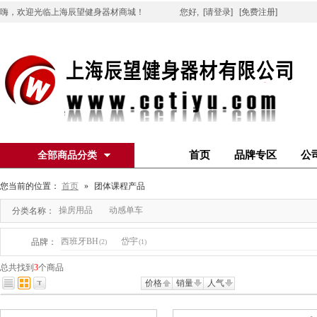
嗨，欢迎光临上海辰望健身器材商城！
您好,
[请登录]
[免费注册]
首页
品牌专区
公
全部商品分类
您当前的位置：
首页
»
团体课程产品
操房用品
动感单车
分类名称：
西班牙BH
岱宇
品牌：
(2)
(1)
总共找到
3
个商品
价格
销量
人气