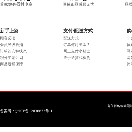
新手上路
支付/配送方式
购
顾客必读
配送方式
非
会员等级折扣
订单何时出库？
体
订单的几种状态
网上支付小贴士
网
积分奖励计划
关于送货和验货
网
商品退货保障
简
有任何购物问题请
备案号：沪ICP备12036673号-1