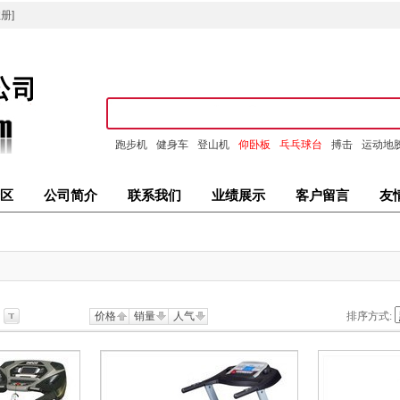
册]
跑步机
健身车
登山机
仰卧板
乓乓球台
搏击
运动地
区
公司简介
联系我们
业绩展示
客户留言
友
价格
销量
人气
排序方式: