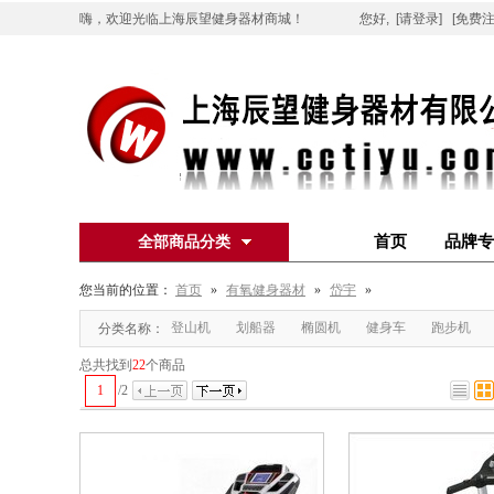
嗨，欢迎光临上海辰望健身器材商城！
您好,
[请登录]
[免费注
首页
品牌专
全部商品分类
您当前的位置：
首页
»
有氧健身器材
»
岱宇
»
登山机
划船器
椭圆机
健身车
跑步机
分类名称：
总共找到
22
个商品
1
/
2