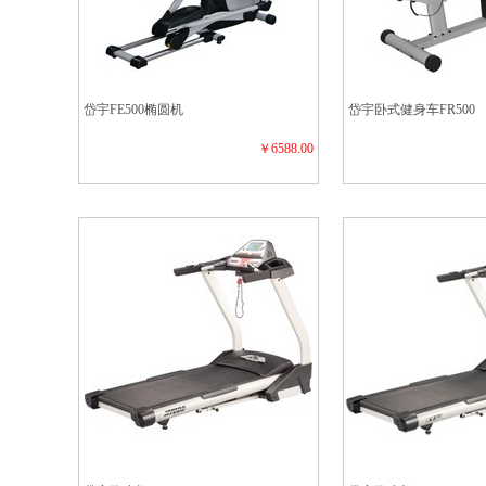
岱宇FE500椭圆机
岱宇卧式健身车FR500
￥6588.00