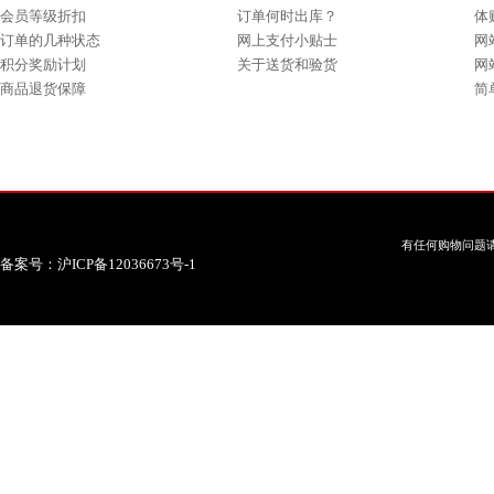
会员等级折扣
订单何时出库？
体
订单的几种状态
网上支付小贴士
网
积分奖励计划
关于送货和验货
网
商品退货保障
简
有任何购物问题请
备案号：沪ICP备12036673号-1