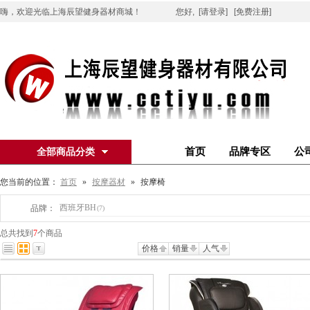
嗨，欢迎光临上海辰望健身器材商城！
您好,
[请登录]
[免费注册]
首页
品牌专区
公
全部商品分类
您当前的位置：
首页
»
按摩器材
»
按摩椅
西班牙BH
品牌：
(7)
总共找到
7
个商品
价格
销量
人气