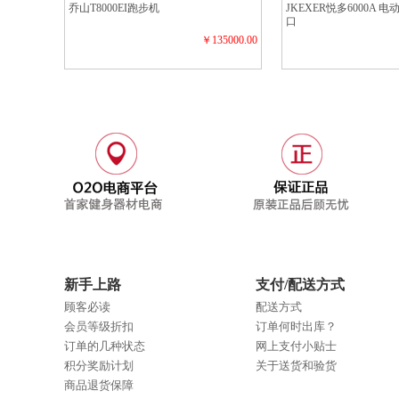
乔山T8000EI跑步机
JKEXER悦多6000A 
口
￥135000.00
新手上路
支付/配送方式
顾客必读
配送方式
会员等级折扣
订单何时出库？
订单的几种状态
网上支付小贴士
积分奖励计划
关于送货和验货
商品退货保障