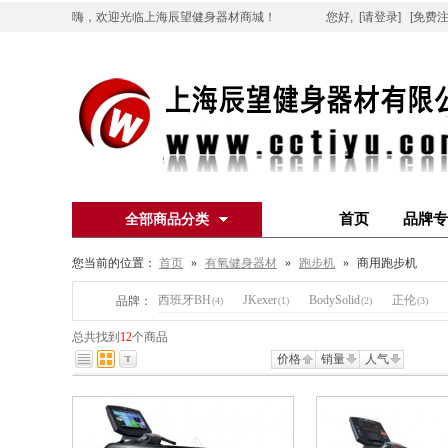
嗨，欢迎光临上海辰望健身器材商城！
您好,
[请登录]
[免费注
首页
品牌专
全部商品分类
您当前的位置：
首页
»
有氧健身器材
»
跑步机
»
商用跑步机
西班牙BH
JKexer
BodySolid
正伦
品牌：
(4)
(1)
(2)
(3)
总共找到
12
个商品
价格
销量
人气