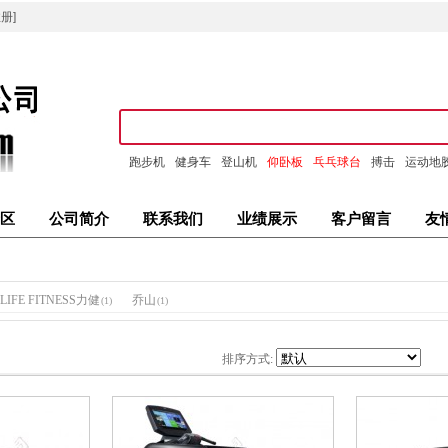
册]
跑步机
健身车
登山机
仰卧板
乓乓球台
搏击
运动地
区
公司简介
联系我们
业绩展示
客户留言
友
LIFE FITNESS力健
乔山
(1)
(1)
排序方式: