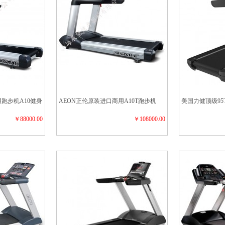
跑步机A10健身
AEON正伦原装进口商用A10T跑步机
美国力健顶级95T 
￥88000.00
￥108000.00