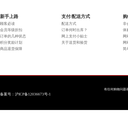
新手上路
支付/配送方式
购
顾客必读
配送方式
非
会员等级折扣
订单何时出库？
体
订单的几种状态
网上支付小贴士
网
积分奖励计划
关于送货和验货
网
商品退货保障
简
有任何购物问题请
备案号：沪ICP备12036673号-1