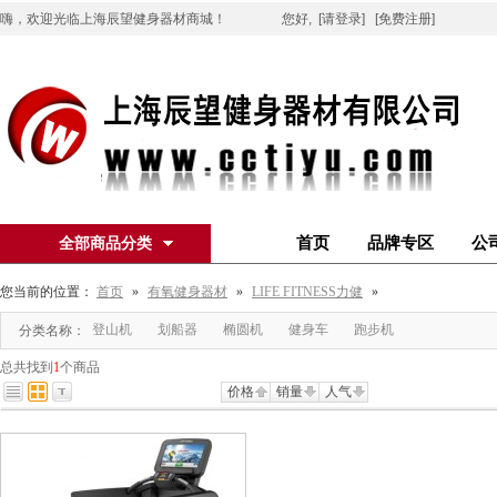
嗨，欢迎光临上海辰望健身器材商城！
您好,
[请登录]
[免费注册]
首页
品牌专区
公
全部商品分类
您当前的位置：
首页
»
有氧健身器材
»
LIFE FITNESS力健
»
登山机
划船器
椭圆机
健身车
跑步机
分类名称：
总共找到
1
个商品
价格
销量
人气