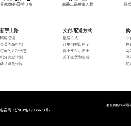
新手上路
支付/配送方式
购
顾客必读
配送方式
非
会员等级折扣
订单何时出库？
体
订单的几种状态
网上支付小贴士
网
积分奖励计划
关于送货和验货
网
商品退货保障
简
有任何购物问题请
备案号：沪ICP备12036673号-1