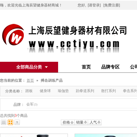
嗨，欢迎光临上海辰望健身器材商城！
您好,
[请登录]
[免费注册]
首页
品牌专区
公
全部商品分类
您当前的位置：
首页
»
搏击训练产品
踏板
健身球
瑜伽垫
跆拳道系列
散打系列
拳击系
分类名称：
会军
品牌：
(3)
总共找到
3
个商品
价格
销量
人气