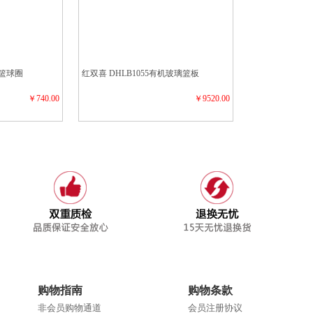
簧篮球圈
红双喜 DHLB1055有机玻璃篮板
￥740.00
￥9520.00
购物指南
购物条款
非会员购物通道
会员注册协议