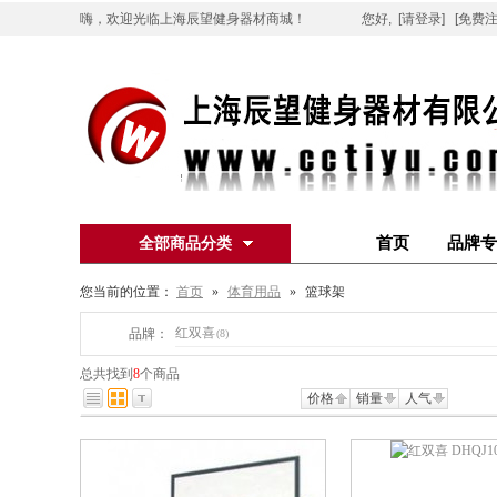
嗨，欢迎光临上海辰望健身器材商城！
您好,
[请登录]
[免费注
首页
品牌专
全部商品分类
您当前的位置：
首页
»
体育用品
»
篮球架
红双喜
品牌：
(8)
总共找到
8
个商品
价格
销量
人气