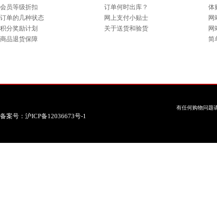
会员等级折扣
订单何时出库？
体
订单的几种状态
网上支付小贴士
网
积分奖励计划
关于送货和验货
网
商品退货保障
简
有任何购物问题请
备案号：沪ICP备12036673号-1