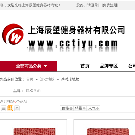
嗨，欢迎光临上海辰望健身器材商城！
您好,
[请登录]
[免费注册]
首页
品牌专区
公
全部商品分类
您当前的位置：
首页
»
运动地胶
»
乒乓球地胶
红双喜
品牌：
(6)
总共找到
6
个商品
价格
销量
人气