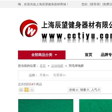
嗨，欢迎光临上海辰望健身器材商城！
您好,
[请登录]
[免费注
首页
品牌专
全部商品分类
您当前的位置：
首页
»
运动地胶
»
羽毛球地胶
天速
红双喜
品牌：
(8)
(6)
总共找到
14
个商品
价格
销量
人气