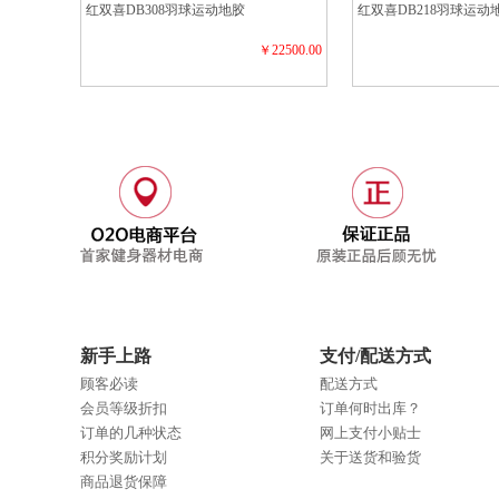
红双喜DB308羽球运动地胶
红双喜DB218羽球运动
￥22500.00
新手上路
支付/配送方式
顾客必读
配送方式
会员等级折扣
订单何时出库？
订单的几种状态
网上支付小贴士
积分奖励计划
关于送货和验货
商品退货保障