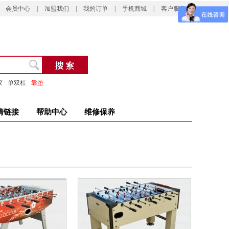
会员中心
|
加盟我们
|
我的订单
|
手机商城
|
客户服务
胶
单双杠
靠垫
情链接
帮助中心
维修保养