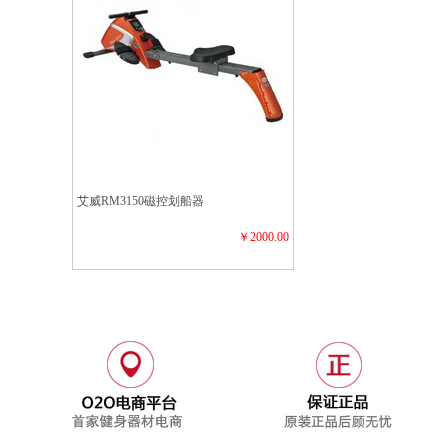
艾威RM3150磁控划船器
￥2000.00