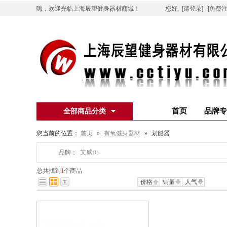
嗨，欢迎光临上海辰望健身器材商城！
您好,
[请登录]
[免费注
首页
品牌专
全部商品分类
您当前的位置：
首页
»
有氧健身器材
»
划船器
艾威
品牌：
(1)
总共找到
1
个商品
价格
销量
人气