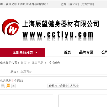
嗨，欢迎光临上海辰望健身器材商城！
您好,
[请登录]
[免费注册]
首页
品牌专区
公
全部商品分类
您当前的位置：
首页
»
体育用品
»
乓乓球台
红双喜
品牌：
(14)
总共找到
14
个商品
价格
销量
人气