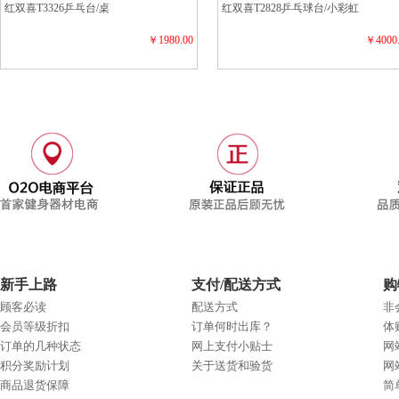
红双喜T3326乒乓台/桌
红双喜T2828乒乓球台/小彩虹
￥1980.00
￥4000
新手上路
支付/配送方式
购
顾客必读
配送方式
非
会员等级折扣
订单何时出库？
体
订单的几种状态
网上支付小贴士
网
积分奖励计划
关于送货和验货
网
商品退货保障
简