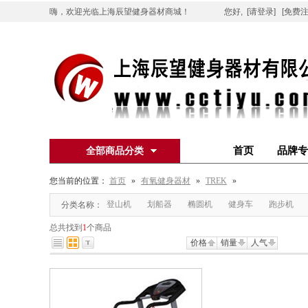
嗨，欢迎光临上海辰望健身器材商城！
您好,
[请登录]
[免费注
首页
品牌专
全部商品分类
您当前的位置：
首页
»
有氧健身器材
»
TREK
»
登山机
划船器
椭圆机
健身车
跑步机
分类名称：
总共找到
1
个商品
价格
销量
人气