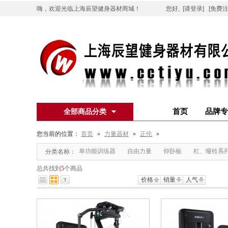
嗨，欢迎光临上海辰望健身器材商城！
您好,
[请登录]
[免费注
首页
品牌专
全部商品分类
您当前的位置：
首页
»
力量器材
»
正伦
»
单功能训练器
自由力量
仰卧板
杠、哑铃系
分类名称：
总共找到
5
个商品
价格
销量
人气