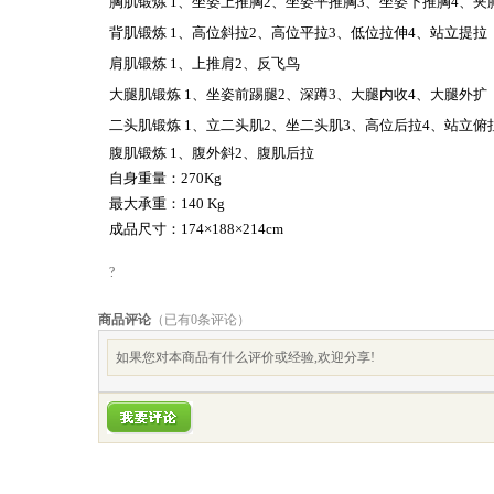
胸肌锻炼
1
、坐姿上推胸
2
、坐姿平推胸
3
、坐姿下推胸
4
、夹
背肌锻炼
1
、高位斜拉
2
、高位平拉
3
、低位拉伸
4
、站立提拉
肩肌锻炼
1
、上推肩
2
、反飞鸟
大腿肌锻炼
1
、坐姿前踢腿
2
、深蹲
3
、大腿内收
4
、大腿外扩
二头肌锻炼
1
、立二头肌
2
、坐二头肌
3
、高位后拉
4
、站立俯
腹肌锻炼
1
、腹外斜
2
、腹肌后拉
自身重量：
270Kg
最大承重：
140 Kg
成品尺寸：
174×188×214cm
?
商品评论
（已有
0
条评论）
如果您对本商品有什么评价或经验,欢迎分享!