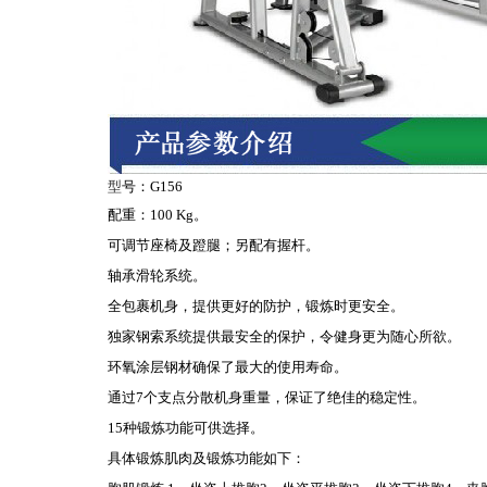
型
号：
G156
配重：
100 Kg
。
可调节座椅及蹬腿；另配有握杆。
轴承滑轮系统。
全包裹机身，提供更好的防护，锻炼时更安全。
独家钢索系统提供最安全的保护，令健身更为随心所欲。
环氧涂层钢材确保了最大的使用寿命。
通过
7
个支点分散机身重量，保证了绝佳的稳定性。
15
种锻炼功能可供选择。
具体锻炼肌肉及锻炼功能如下：